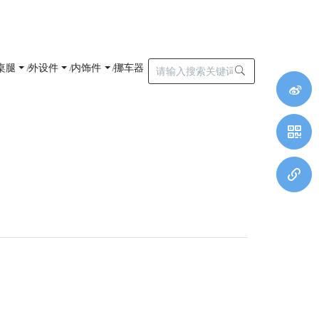
桌腿
外设件
内饰件
挪车器