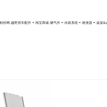
防花粉纱网
越野房车配件
淘宝商城
燃气件
水路系统
座便器
桌架&